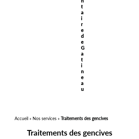
n
t
a
i
r
e
d
e
G
a
t
i
n
e
a
u
Accueil
»
Nos services
»
Traitements des gencives
Traitements des gencives