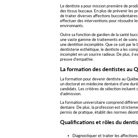
Le dentiste a pour mission première de prodi
des tissus buccaux. En plus de prévenir les p
de traiter diverses affections buccodentaires
effectuer des interventions pour résoudre le
environnants.
Outre sa fonction de gardien de la santé bucca
une vaste gamme de traitements et de soins d
une dentition incomplète. Que ce soit par le b
dentisterie esthétique, le dentiste a les co
incomplet en un sourire radieux. De plus, il es
preuve d’empathie.
La formation des dentistes au 
La formation pour devenir dentiste au Québe
un doctorat en médecine dentaire d’une durée
candidats. Les critères de sélection incluent 
d’admission.
La formation universitaire comprend différen
dentaire. De plus, la profession est strictem
permis de pratique, établit des normes déonto
Qualifications et rôles du denti
Diagnostiquer et traiter les affections