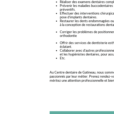
Réaliser des examens dentaires comple
Prévenir les maladies buccodentaires 
préventifs.
Effectuer des interventions chirurgica
pose d’implants dentaires.
Restaurer les dents endommagées ou 
à la conception de restaurations denta
Corriger les problèmes de positionne
orthodontie
Offrir des services de dentisterie est
éclatant.
Collaborer avec d’autres professionnel
et les hygiénistes dentaires, pour ass
Etc.
Au Centre dentaire de Gatineau, nous sommes
passionnés par leur métier. Prenez rendez-vo
méritez une attention professionnelle et bien