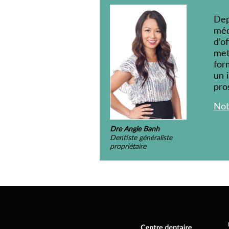
Dep
méd
d’of
met
for
un i
pro
Not
Dre Angie Banh
Dentiste généraliste
propriétaire