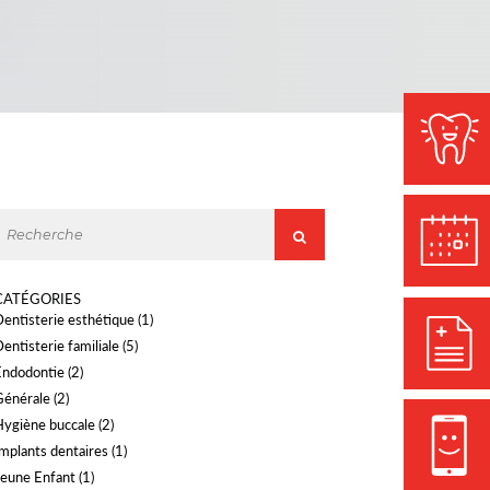
CATÉGORIES
Dentisterie esthétique
(1)
entisterie familiale
(5)
Endodontie
(2)
Générale
(2)
Hygiène buccale
(2)
Implants dentaires
(1)
Jeune Enfant
(1)